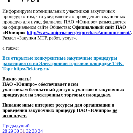
Информируем потенциальных участников закупочных
процедур о том, что уведомления о проведении закупочных
процедур для нужд филиалов ПАО «Юнипро» размещаются
на официальном сайте Общества:
Официальный сайт ПАО
«Юнипро»
http://www.unipro.energy/purchase/announcement/
.
Раздел «Закупки МТР, работ, услуг».
а также:
Все открытые конкурентные закупочные процедуры
размещаются на
Электронной торговой площадке ТЭК-
Торг
https://tektorg.ru/
Важно знать!
ПАО «Юнипро» обеспечивает всем
участникам бесплатный доступ к участию в закупочных
процедурах на электронных торговых площадках.
Никакие иные интернет ресурсы для организации и
проведения закупочных процедур ПАО «Юнипро»
не
использует.
Предыдущий
28
29
30
31
32
33
34