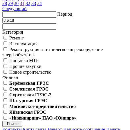
28
29
30
31
32
33
34
Следующий
Период
Категория
Ремонт
Эксплуатация
Реконструкция и техническое перевооружение
энергообъектов
Поставка МТР
Прочие закупки
Новое строительство
Филиал
Берёзовская ГРЭС
Смоленская ГРЭС
Сургутская ГРЭС-2
Шатурская ГРЭС
Московское представительство
Яйвинская ГРЭС
«Инжиниринг» ПАО «Юнипро»
Контакты
Карта сайта
Наверх
Написать сообщение
Печать