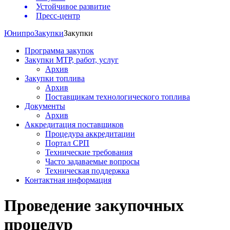
Устойчивое развитие
Пресс-центр
Юнипро
Закупки
Закупки
Программа закупок
Закупки МТР, работ, услуг
Архив
Закупки топлива
Архив
Поставщикам технологического топлива
Документы
Архив
Аккредитация поставщиков
Процедура аккредитации
Портал СРП
Технические требования
Часто задаваемые вопросы
Техническая поддержка
Контактная информация
Проведение закупочных
процедур