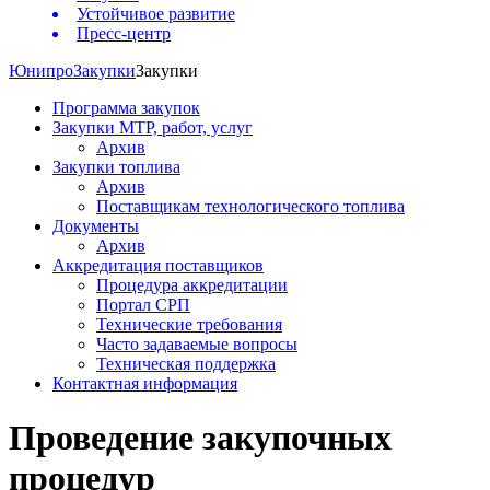
Устойчивое развитие
Пресс-центр
Юнипро
Закупки
Закупки
Программа закупок
Закупки МТР, работ, услуг
Архив
Закупки топлива
Архив
Поставщикам технологического топлива
Документы
Архив
Аккредитация поставщиков
Процедура аккредитации
Портал СРП
Технические требования
Часто задаваемые вопросы
Техническая поддержка
Контактная информация
Проведение закупочных
процедур