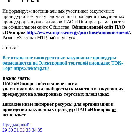
Информируем потенциальных участников закупочных
процедур о том, что уведомления о проведении закупочных
процедур для нужд филиалов ПАО «Юнипро» размещаются
на официальном сайте Общества:
Официальный сайт ПАО
«Юнипро»
http://www.unipro.energy/purchase/announcement/
.
Раздел «Закупки МТР, работ, услуг».
а также:
Все открытые конкурентные закупочные процедуры
размещаются на
Электронной торговой площадке ТЭК-
Торг
https://tektorg.ru/
Важно знать!
ПАО «Юнипро» обеспечивает всем
участникам бесплатный доступ к участию в закупочных
процедурах на электронных торговых площадках.
Никакие иные интернет ресурсы для организации и
проведения закупочных процедур ПАО «Юнипро»
не
использует.
Предыдущий
29
30
31
32
33
34
35