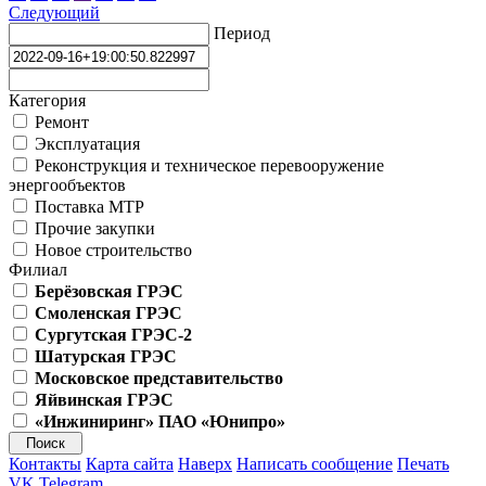
Следующий
Период
Категория
Ремонт
Эксплуатация
Реконструкция и техническое перевооружение
энергообъектов
Поставка МТР
Прочие закупки
Новое строительство
Филиал
Берёзовская ГРЭС
Смоленская ГРЭС
Сургутская ГРЭС-2
Шатурская ГРЭС
Московское представительство
Яйвинская ГРЭС
«Инжиниринг» ПАО «Юнипро»
Контакты
Карта сайта
Наверх
Написать сообщение
Печать
VK
Telegram