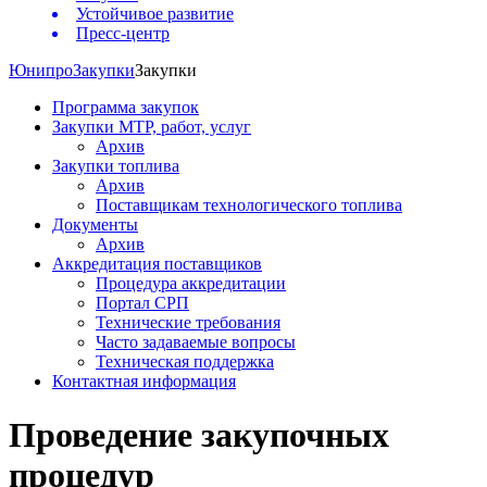
Устойчивое развитие
Пресс-центр
Юнипро
Закупки
Закупки
Программа закупок
Закупки МТР, работ, услуг
Архив
Закупки топлива
Архив
Поставщикам технологического топлива
Документы
Архив
Аккредитация поставщиков
Процедура аккредитации
Портал СРП
Технические требования
Часто задаваемые вопросы
Техническая поддержка
Контактная информация
Проведение закупочных
процедур