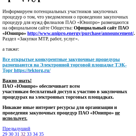
Информируем потенциальных участников закупочных
процедур о том, что уведомления о проведении закупочных
процедур для нужд филиалов ПАО «Юнипро» размещаются
на официальном сайте Общества:
Официальный сайт ПАО
«Юнипро»
http://www.unipro.energy/purchase/announcement/
.
Раздел «Закупки МТР, работ, услуг».
а также:
Все открытые конкурентные закупочные процедуры
размещаются на
Электронной торговой площадке ТЭК-
Торг
https://tektorg.ru/
Важно знать!
ПАО «Юнипро» обеспечивает всем
участникам бесплатный доступ к участию в закупочных
процедурах на электронных торговых площадках.
Никакие иные интернет ресурсы для организации и
проведения закупочных процедур ПАО «Юнипро»
не
использует.
Предыдущий
29
30
31
32
33
34
35