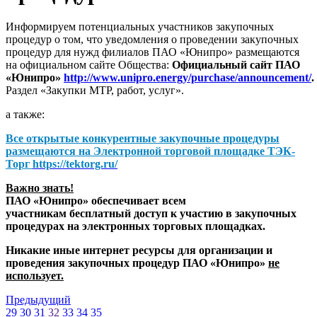
Информируем потенциальных участников закупочных
процедур о том, что уведомления о проведении закупочных
процедур для нужд филиалов ПАО «Юнипро» размещаются
на официальном сайте Общества:
Официальный сайт ПАО
«Юнипро»
http://www.unipro.energy/purchase/announcement/
.
Раздел «Закупки МТР, работ, услуг».
а также:
Все открытые конкурентные закупочные процедуры
размещаются на
Электронной торговой площадке ТЭК-
Торг
https://tektorg.ru/
Важно знать!
ПАО «Юнипро» обеспечивает всем
участникам бесплатный доступ к участию в закупочных
процедурах на электронных торговых площадках.
Никакие иные интернет ресурсы для организации и
проведения закупочных процедур ПАО «Юнипро»
не
использует.
Предыдущий
29
30
31
32
33
34
35