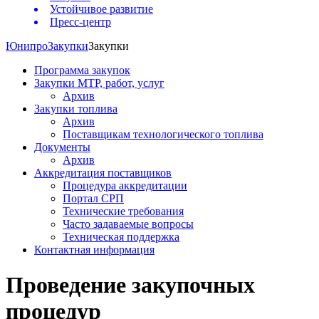
Устойчивое развитие
Пресс-центр
Юнипро
Закупки
Закупки
Программа закупок
Закупки МТР, работ, услуг
Архив
Закупки топлива
Архив
Поставщикам технологического топлива
Документы
Архив
Аккредитация поставщиков
Процедура аккредитации
Портал СРП
Технические требования
Часто задаваемые вопросы
Техническая поддержка
Контактная информация
Проведение закупочных
процедур