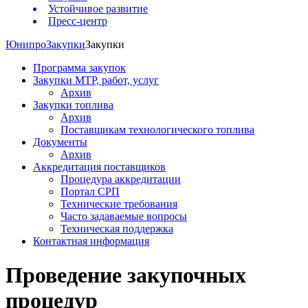
Устойчивое развитие
Пресс-центр
Юнипро
Закупки
Закупки
Программа закупок
Закупки МТР, работ, услуг
Архив
Закупки топлива
Архив
Поставщикам технологического топлива
Документы
Архив
Аккредитация поставщиков
Процедура аккредитации
Портал СРП
Технические требования
Часто задаваемые вопросы
Техническая поддержка
Контактная информация
Проведение закупочных
процедур