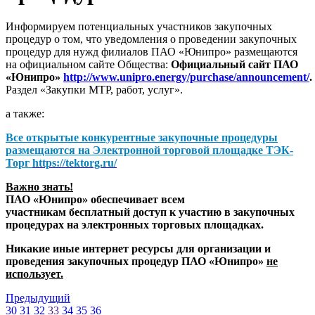
Информируем потенциальных участников закупочных
процедур о том, что уведомления о проведении закупочных
процедур для нужд филиалов ПАО «Юнипро» размещаются
на официальном сайте Общества:
Официальный сайт ПАО
«Юнипро»
http://www.unipro.energy/purchase/announcement/
.
Раздел «Закупки МТР, работ, услуг».
а также:
Все открытые конкурентные закупочные процедуры
размещаются на
Электронной торговой площадке ТЭК-
Торг
https://tektorg.ru/
Важно знать!
ПАО «Юнипро» обеспечивает всем
участникам бесплатный доступ к участию в закупочных
процедурах на электронных торговых площадках.
Никакие иные интернет ресурсы для организации и
проведения закупочных процедур ПАО «Юнипро»
не
использует.
Предыдущий
30
31
32
33
34
35
36