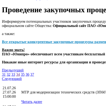
Проведение закупочных проц
Информируем потенциальных участников закупочных процедур
официальном сайте Общества:
Официальный сайт ПАО «Юн
а также:
Все открытые конкурентные закупочные процедуры разме
Важно знать!
ПАО «Юнипро» обеспечивает всем участникам бесплатный д
Никакие иные интернет ресурсы для организации и прове
Предыдущий
31
32
33
34
35
36
37
Следующий
21.07.26
27.07.26
МТР для модернизации технических средств (ЗП60
15:00:00
Читать далее