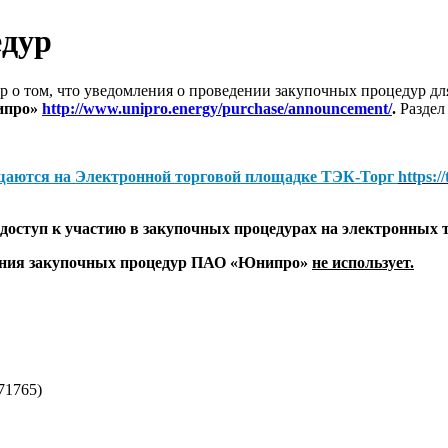
едур
 о том, что уведомления о проведении закупочных процедур 
ипро»
http://www.unipro.energy/purchase/announcement/
.
Раздел
щаются на
Электронной торговой площадке ТЭК-Торг
https:/
оступ к участию в закупочных процедурах на электронных 
дения закупочных процедур ПАО «Юнипро»
не использует.
71765)