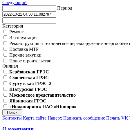
Следующий
Период
Категория
Ремонт
Эксплуатация
Реконструкция и техническое перевооружение энергообъек
Поставка МТР
Прочие закупки
Новое строительство
Филиал
Берёзовская ГРЭС
Смоленская ГРЭС
Сургутская ГРЭС-2
Шатурская ГРЭС
Московское представительство
Яйвинская ГРЭС
«Инжиниринг» ПАО «Юнипро»
Контакты
Карта сайта
Наверх
Написать сообщение
Печать
VK
О компании