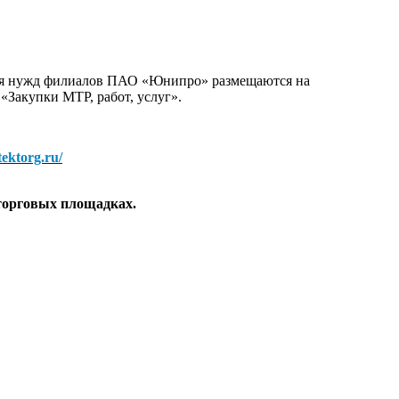
для нужд филиалов ПАО «Юнипро» размещаются на
 «Закупки МТР, работ, услуг».
/tektorg.ru/
торговых площадках.