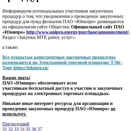
Информируем потенциальных участников закупочных
процедур о том, что уведомления о проведении закупочных
процедур для нужд филиалов ПАО «Юнипро» размещаются
на официальном сайте Общества:
Официальный сайт ПАО
«Юнипро»
http://www.unipro.energy/purchase/announcement/
.
Раздел «Закупки МТР, работ, услуг».
а также:
Все открытые конкурентные закупочные процедуры
размещаются на
Электронной торговой площадке ТЭК-
Торг
https://tektorg.ru/
Важно знать!
ПАО «Юнипро» обеспечивает всем
участникам бесплатный доступ к участию в закупочных
процедурах на электронных торговых площадках.
Никакие иные интернет ресурсы для организации и
проведения закупочных процедур ПАО «Юнипро»
не
использует.
Предыдущий
31
32
33
34
35
36
37