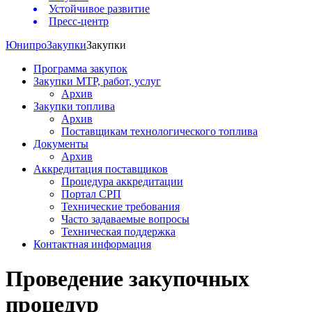
Устойчивое развитие
Пресс-центр
Юнипро
Закупки
Закупки
Программа закупок
Закупки МТР, работ, услуг
Архив
Закупки топлива
Архив
Поставщикам технологического топлива
Документы
Архив
Аккредитация поставщиков
Процедура аккредитации
Портал СРП
Технические требования
Часто задаваемые вопросы
Техническая поддержка
Контактная информация
Проведение закупочных
процедур