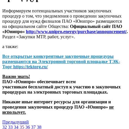
Информируем потенциальных участников закупочных
процедур о том, что уведомления о проведении закупочных
процедур для нужд филиалов ПАО «Юнипро» размещаются
на официальном сайте Общества:
Официальный сайт ПАО
«Юнипро»
http://www.unipro.energy/purchase/announcement/
.
Раздел «Закупки МТР, работ, услуг».
а также:
Все открытые конкурентные закупочные процедуры
размещаются на
Электронной торговой площадке ТЭК-
Торг
https://tektorg.ru/
Важно знать!
ПАО «Юнипро» обеспечивает всем
участникам бесплатный доступ к участию в закупочных
процедурах на электронных торговых площадках.
Никакие иные интернет ресурсы для организации и
проведения закупочных процедур ПАО «Юнипро»
не
использует.
Предыдущий
32
33
34
35
36
37
38