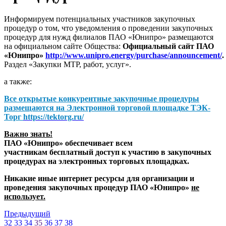
Информируем потенциальных участников закупочных
процедур о том, что уведомления о проведении закупочных
процедур для нужд филиалов ПАО «Юнипро» размещаются
на официальном сайте Общества:
Официальный сайт ПАО
«Юнипро»
http://www.unipro.energy/purchase/announcement/
.
Раздел «Закупки МТР, работ, услуг».
а также:
Все открытые конкурентные закупочные процедуры
размещаются на
Электронной торговой площадке ТЭК-
Торг
https://tektorg.ru/
Важно знать!
ПАО «Юнипро» обеспечивает всем
участникам бесплатный доступ к участию в закупочных
процедурах на электронных торговых площадках.
Никакие иные интернет ресурсы для организации и
проведения закупочных процедур ПАО «Юнипро»
не
использует.
Предыдущий
32
33
34
35
36
37
38