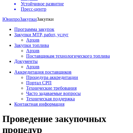
Устойчивое развитие
Пресс-центр
Юнипро
Закупки
Закупки
Программа закупок
Закупки МТР, работ, услуг
Архив
Закупки топлива
Архив
Поставщикам технологического топлива
Документы
Архив
Аккредитация поставщиков
Процедура аккредитации
Портал СРП
Технические требования
Часто задаваемые вопросы
Техническая поддержка
Контактная информация
Проведение закупочных
процедур