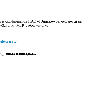
для нужд филиалов ПАО «Юнипро» размещаются на
 «Закупки МТР, работ, услуг».
/tektorg.ru/
торговых площадках.