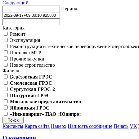
Следующий
Период
Категория
Ремонт
Эксплуатация
Реконструкция и техническое перевооружение энергообъек
Поставка МТР
Прочие закупки
Новое строительство
Филиал
Берёзовская ГРЭС
Смоленская ГРЭС
Сургутская ГРЭС-2
Шатурская ГРЭС
Московское представительство
Яйвинская ГРЭС
«Инжиниринг» ПАО «Юнипро»
Контакты
Карта сайта
Наверх
Написать сообщение
Печать
VK
О компании