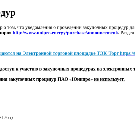
едур
 о том, что уведомления о проведении закупочных процедур 
ипро»
http://www.unipro.energy/purchase/announcement/
.
Раздел
щаются на
Электронной торговой площадке ТЭК-Торг
https:/
оступ к участию в закупочных процедурах на электронных 
дения закупочных процедур ПАО «Юнипро»
не использует.
71765)