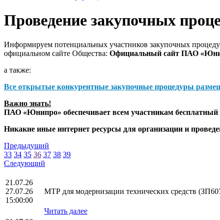
Проведение закупочных проц
Информируем потенциальных участников закупочных процедур
официальном сайте Общества:
Официальный сайт ПАО «Юн
а также:
Все открытые конкурентные закупочные процедуры разме
Важно знать!
ПАО «Юнипро» обеспечивает всем участникам бесплатный д
Никакие иные интернет ресурсы для организации и прове
Предыдущий
33
34
35
36
37
38
39
Следующий
21.07.26
27.07.26
МТР для модернизации технических средств (ЗП60
15:00:00
Читать далее