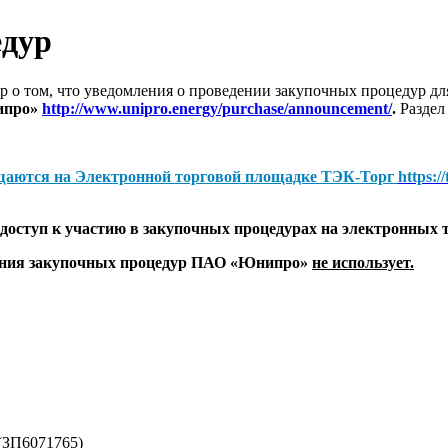
едур
 о том, что уведомления о проведении закупочных процедур 
ипро»
http://www.unipro.energy/purchase/announcement/
.
Раздел
щаются на
Электронной торговой площадке ТЭК-Торг
https:/
оступ к участию в закупочных процедурах на электронных 
дения закупочных процедур ПАО «Юнипро»
не использует.
(ЗП6071765)