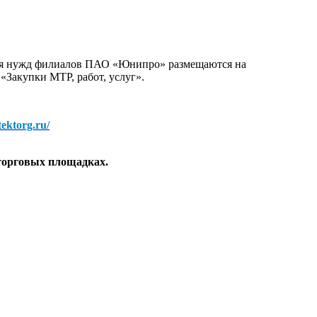
для нужд филиалов ПАО «Юнипро» размещаются на
 «Закупки МТР, работ, услуг».
/tektorg.ru/
торговых площадках.