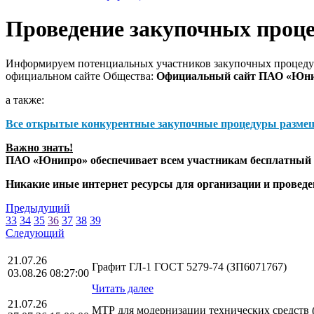
Проведение закупочных проц
Информируем потенциальных участников закупочных процедур
официальном сайте Общества:
Официальный сайт ПАО «Юн
а также:
Все открытые конкурентные закупочные процедуры разме
Важно знать!
ПАО «Юнипро» обеспечивает всем участникам бесплатный д
Никакие иные интернет ресурсы для организации и прове
Предыдущий
33
34
35
36
37
38
39
Следующий
21.07.26
Графит ГЛ-1 ГОСТ 5279-74 (ЗП6071767)
03.08.26 08:27:00
Читать далее
21.07.26
МТР для модернизации технических средств 