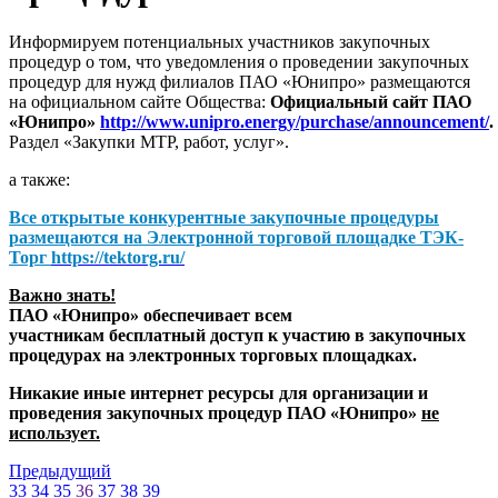
Информируем потенциальных участников закупочных
процедур о том, что уведомления о проведении закупочных
процедур для нужд филиалов ПАО «Юнипро» размещаются
на официальном сайте Общества:
Официальный сайт ПАО
«Юнипро»
http://www.unipro.energy/purchase/announcement/
.
Раздел «Закупки МТР, работ, услуг».
а также:
Все открытые конкурентные закупочные процедуры
размещаются на
Электронной торговой площадке ТЭК-
Торг
https://tektorg.ru/
Важно знать!
ПАО «Юнипро» обеспечивает всем
участникам бесплатный доступ к участию в закупочных
процедурах на электронных торговых площадках.
Никакие иные интернет ресурсы для организации и
проведения закупочных процедур ПАО «Юнипро»
не
использует.
Предыдущий
33
34
35
36
37
38
39