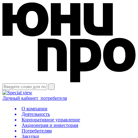
Личный кабинет
потребителя
О компании
Деятельность
Корпоративное управление
Акционерам и инвесторам
Потребителям
Закупки