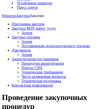
Устойчивое развитие
Пресс-центр
Юнипро
Закупки
Закупки
Программа закупок
Закупки МТР, работ, услуг
Архив
Закупки топлива
Архив
Поставщикам технологического топлива
Документы
Архив
Аккредитация поставщиков
Процедура аккредитации
Портал СРП
Технические требования
Часто задаваемые вопросы
Техническая поддержка
Контактная информация
Проведение закупочных
процедур