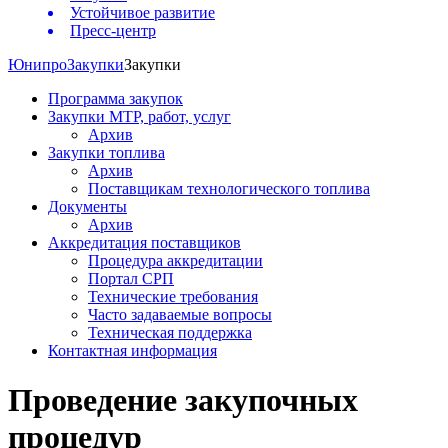
Устойчивое развитие
Пресс-центр
Юнипро
Закупки
Закупки
Программа закупок
Закупки МТР, работ, услуг
Архив
Закупки топлива
Архив
Поставщикам технологического топлива
Документы
Архив
Аккредитация поставщиков
Процедура аккредитации
Портал СРП
Технические требования
Часто задаваемые вопросы
Техническая поддержка
Контактная информация
Проведение закупочных
процедур