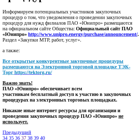
Информируем потенциальных участников закупочных
процедур о том, что уведомления о проведении закупочных
процедур для нужд филиалов ПАО «Юнипро» размещаются
на официальном сайте Общества:
Официальный сайт ПАО
«Юнипро»
http://www.unipro.energy/purchase/announcement/
.
Раздел «Закупки МТР, работ, услуг».
а также:
Все открытые конкурентные закупочные процедуры
размещаются на
Электронной торговой площадке ТЭК-
Торг
https://tektorg.ru/
Важно знать!
ПАО «Юнипро» обеспечивает всем
участникам бесплатный доступ к участию в закупочных
процедурах на электронных торговых площадках.
Никакие иные интернет ресурсы для организации и
проведения закупочных процедур ПАО «Юнипро»
не
использует.
Предыдущий
34
35
36
37
38
39
40