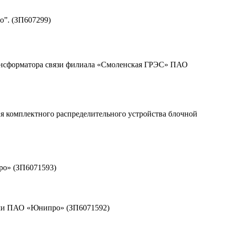
о”. (ЗП607299)
ансформатора связи филиала «Смоленская ГРЭС» ПАО
я комплектного распределительного устройства блочной
ро» (ЗП6071593)
иями ПАО «Юнипро» (ЗП6071592)