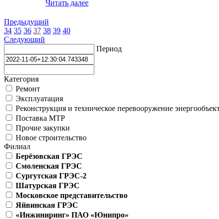
Читать далее
Предыдущий
34
35
36
37
38
39
40
Следующий
Период
Категория
Ремонт
Эксплуатация
Реконструкция и техническое перевооружение энергообъек
Поставка МТР
Прочие закупки
Новое строительство
Филиал
Берёзовская ГРЭС
Смоленская ГРЭС
Сургутская ГРЭС-2
Шатурская ГРЭС
Московское представительство
Яйвинская ГРЭС
«Инжиниринг» ПАО «Юнипро»