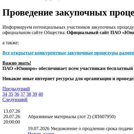
Проведение закупочных проц
Информируем потенциальных участников закупочных процедур
официальном сайте Общества:
Официальный сайт ПАО «Юн
а также:
Все открытые конкурентные закупочные процедуры разме
Важно знать!
ПАО «Юнипро» обеспечивает всем участникам бесплатный д
Никакие иные интернет ресурсы для организации и прове
Предыдущий
34
35
36
37
38
39
40
Следующий
13.07.26
20.07.26
Абразивные материалы (лот 2) (ЗП607950)
20:00:00
19.07.2026 Уведомление о продлении срока подачи 
Читать далее