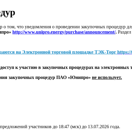
едур
 о том, что уведомления о проведении закупочных процедур 
ипро»
http://www.unipro.energy/purchase/announcement/
.
Раздел
щаются на
Электронной торговой площадке ТЭК-Торг
https:/
оступ к участию в закупочных процедурах на электронных 
дения закупочных процедур ПАО «Юнипро»
не использует.
предложений участников до 18:47 (мск) до 13.07.2026 года.