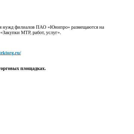
для нужд филиалов ПАО «Юнипро» размещаются на
 «Закупки МТР, работ, услуг».
/tektorg.ru/
торговых площадках.