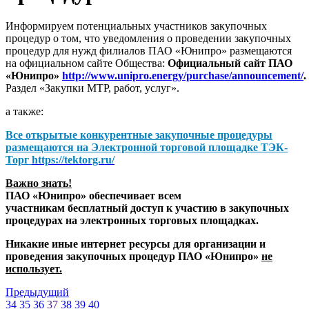
Информируем потенциальных участников закупочных
процедур о том, что уведомления о проведении закупочных
процедур для нужд филиалов ПАО «Юнипро» размещаются
на официальном сайте Общества:
Официальный сайт ПАО
«Юнипро»
http://www.unipro.energy/purchase/announcement/
.
Раздел «Закупки МТР, работ, услуг».
а также:
Все открытые конкурентные закупочные процедуры
размещаются на
Электронной торговой площадке ТЭК-
Торг
https://tektorg.ru/
Важно знать!
ПАО «Юнипро» обеспечивает всем
участникам бесплатный доступ к участию в закупочных
процедурах на электронных торговых площадках.
Никакие иные интернет ресурсы для организации и
проведения закупочных процедур ПАО «Юнипро»
не
использует.
Предыдущий
34
35
36
37
38
39
40