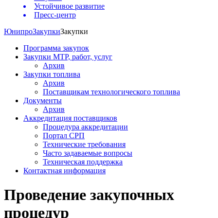
Устойчивое развитие
Пресс-центр
Юнипро
Закупки
Закупки
Программа закупок
Закупки МТР, работ, услуг
Архив
Закупки топлива
Архив
Поставщикам технологического топлива
Документы
Архив
Аккредитация поставщиков
Процедура аккредитации
Портал СРП
Технические требования
Часто задаваемые вопросы
Техническая поддержка
Контактная информация
Проведение закупочных
процедур