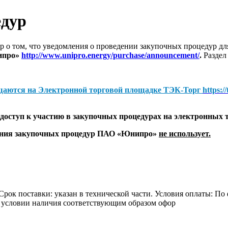
едур
 о том, что уведомления о проведении закупочных процедур 
ипро»
http://www.unipro.energy/purchase/announcement/
.
Раздел
щаются на
Электронной торговой площадке ТЭК-Торг
https:/
оступ к участию в закупочных процедурах на электронных 
дения закупочных процедур ПАО «Юнипро»
не использует.
Срок поставки: указан в технической части. Условия оплаты: По 
 условии наличия соответствующим образом офор