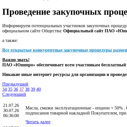
Проведение закупочных проц
Информируем потенциальных участников закупочных процедур
официальном сайте Общества:
Официальный сайт ПАО «Юн
а также:
Все открытые конкурентные закупочные процедуры разме
Важно знать!
ПАО «Юнипро» обеспечивает всем участникам бесплатный д
Никакие иные интернет ресурсы для организации и прове
Предыдущий
34
35
36
37
38
39
40
Следующий
21.07.26
Масла, смазки эксплуатационные - опцион + 50% . 
30.07.26
подписания товарной накладной Покупателем, при
06:36:00
Читать далее