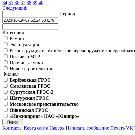
34
35
36
37
38
39
40
Следующий
Период
Категория
Ремонт
Эксплуатация
Реконструкция и техническое перевооружение энергообъек
Поставка МТР
Прочие закупки
Новое строительство
Филиал
Берёзовская ГРЭС
Смоленская ГРЭС
Сургутская ГРЭС-2
Шатурская ГРЭС
Московское представительство
Яйвинская ГРЭС
«Инжиниринг» ПАО «Юнипро»
Контакты
Карта сайта
Наверх
Написать сообщение
Печать
VK