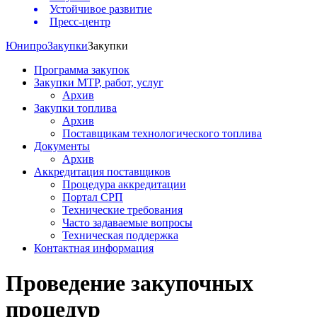
Устойчивое развитие
Пресс-центр
Юнипро
Закупки
Закупки
Программа закупок
Закупки МТР, работ, услуг
Архив
Закупки топлива
Архив
Поставщикам технологического топлива
Документы
Архив
Аккредитация поставщиков
Процедура аккредитации
Портал СРП
Технические требования
Часто задаваемые вопросы
Техническая поддержка
Контактная информация
Проведение закупочных
процедур