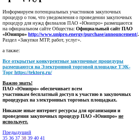
Информируем потенциальных участников закупочных
процедур о том, что уведомления о проведении закупочных
процедур для нужд филиалов ПАО «Юнипро» размещаются
на официальном сайте Общества:
Официальный сайт ПАО
«Юнипро»
http://www.unipro.energy/purchase/announcement/
.
Раздел «Закупки МТР, работ, услуг».
а также:
Все открытые конкурентные закупочные процедуры
размещаются на
Электронной торговой площадке ТЭК-
Торг
https://tektorg.ru/
Важно знать!
ПАО «Юнипро» обеспечивает всем
участникам бесплатный доступ к участию в закупочных
процедурах на электронных торговых площадках.
Никакие иные интернет ресурсы для организации и
проведения закупочных процедур ПАО «Юнипро»
не
использует.
Предыдущий
35
36
37
38
39
40
41