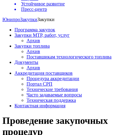
Устойчивое развитие
Пресс-центр
Юнипро
Закупки
Закупки
Программа закупок
Закупки МТР, работ, услуг
Архив
Закупки топлива
Архив
Поставщикам технологического топлива
Документы
Архив
Аккредитация поставщиков
Процедура аккредитации
Портал СРП
Технические требования
Часто задаваемые вопросы
Техническая поддержка
Контактная информация
Проведение закупочных
процедур