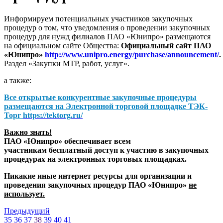
Информируем потенциальных участников закупочных
процедур о том, что уведомления о проведении закупочных
процедур для нужд филиалов ПАО «Юнипро» размещаются
на официальном сайте Общества:
Официальный сайт ПАО
«Юнипро»
http://www.unipro.energy/purchase/announcement/
.
Раздел «Закупки МТР, работ, услуг».
а также:
Все открытые конкурентные закупочные процедуры
размещаются на
Электронной торговой площадке ТЭК-
Торг
https://tektorg.ru/
Важно знать!
ПАО «Юнипро» обеспечивает всем
участникам бесплатный доступ к участию в закупочных
процедурах на электронных торговых площадках.
Никакие иные интернет ресурсы для организации и
проведения закупочных процедур ПАО «Юнипро»
не
использует.
Предыдущий
35
36
37
38
39
40
41