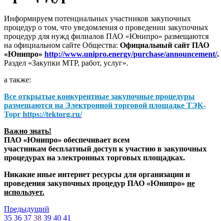
Информируем потенциальных участников закупочных
процедур о том, что уведомления о проведении закупочных
процедур для нужд филиалов ПАО «Юнипро» размещаются
на официальном сайте Общества:
Официальный сайт ПАО
«Юнипро»
http://www.unipro.energy/purchase/announcement/
.
Раздел «Закупки МТР, работ, услуг».
а также:
Все открытые конкурентные закупочные процедуры
размещаются на
Электронной торговой площадке ТЭК-
Торг
https://tektorg.ru/
Важно знать!
ПАО «Юнипро» обеспечивает всем
участникам бесплатный доступ к участию в закупочных
процедурах на электронных торговых площадках.
Никакие иные интернет ресурсы для организации и
проведения закупочных процедур ПАО «Юнипро»
не
использует.
Предыдущий
35
36
37
38
39
40
41