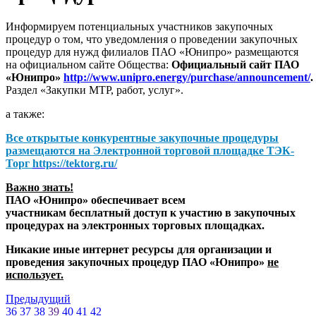
Информируем потенциальных участников закупочных
процедур о том, что уведомления о проведении закупочных
процедур для нужд филиалов ПАО «Юнипро» размещаются
на официальном сайте Общества:
Официальный сайт ПАО
«Юнипро»
http://www.unipro.energy/purchase/announcement/
.
Раздел «Закупки МТР, работ, услуг».
а также:
Все открытые конкурентные закупочные процедуры
размещаются на
Электронной торговой площадке ТЭК-
Торг
https://tektorg.ru/
Важно знать!
ПАО «Юнипро» обеспечивает всем
участникам бесплатный доступ к участию в закупочных
процедурах на электронных торговых площадках.
Никакие иные интернет ресурсы для организации и
проведения закупочных процедур ПАО «Юнипро»
не
использует.
Предыдущий
36
37
38
39
40
41
42