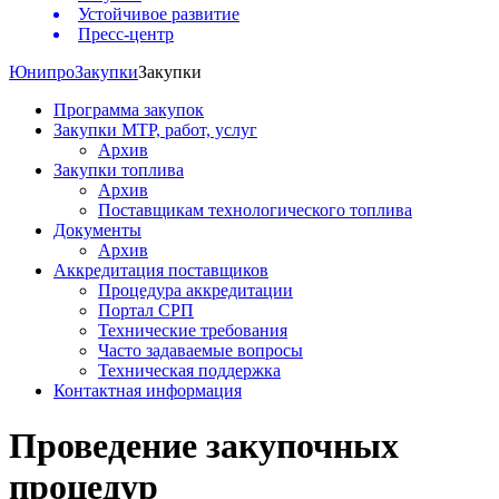
Устойчивое развитие
Пресс-центр
Юнипро
Закупки
Закупки
Программа закупок
Закупки МТР, работ, услуг
Архив
Закупки топлива
Архив
Поставщикам технологического топлива
Документы
Архив
Аккредитация поставщиков
Процедура аккредитации
Портал СРП
Технические требования
Часто задаваемые вопросы
Техническая поддержка
Контактная информация
Проведение закупочных
процедур