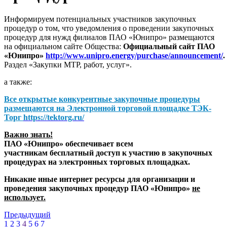
Информируем потенциальных участников закупочных
процедур о том, что уведомления о проведении закупочных
процедур для нужд филиалов ПАО «Юнипро» размещаются
на официальном сайте Общества:
Официальный сайт ПАО
«Юнипро»
http://www.unipro.energy/purchase/announcement/
.
Раздел «Закупки МТР, работ, услуг».
а также:
Все открытые конкурентные закупочные процедуры
размещаются на
Электронной торговой площадке ТЭК-
Торг
https://tektorg.ru/
Важно знать!
ПАО «Юнипро» обеспечивает всем
участникам бесплатный доступ к участию в закупочных
процедурах на электронных торговых площадках.
Никакие иные интернет ресурсы для организации и
проведения закупочных процедур ПАО «Юнипро»
не
использует.
Предыдущий
1
2
3
4
5
6
7