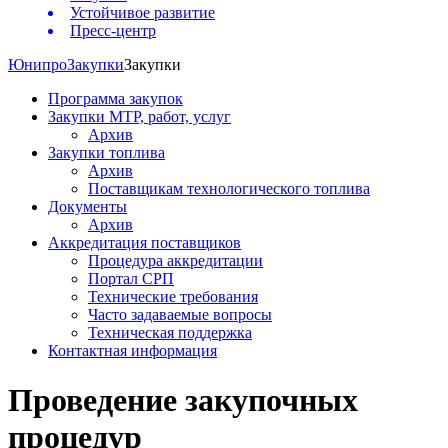
Устойчивое развитие
Пресс-центр
Юнипро
Закупки
Закупки
Программа закупок
Закупки МТР, работ, услуг
Архив
Закупки топлива
Архив
Поставщикам технологического топлива
Документы
Архив
Аккредитация поставщиков
Процедура аккредитации
Портал СРП
Технические требования
Часто задаваемые вопросы
Техническая поддержка
Контактная информация
Проведение закупочных
процедур