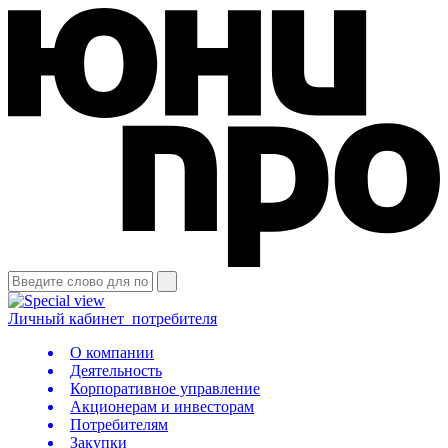
Личный кабинет
потребителя
О компании
Деятельность
Корпоративное управление
Акционерам и инвесторам
Потребителям
Закупки