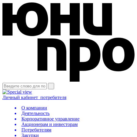
Личный кабинет
потребителя
О компании
Деятельность
Корпоративное управление
Акционерам и инвесторам
Потребителям
Закупки