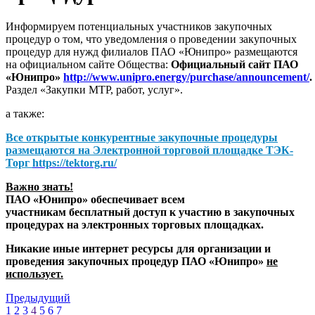
Информируем потенциальных участников закупочных
процедур о том, что уведомления о проведении закупочных
процедур для нужд филиалов ПАО «Юнипро» размещаются
на официальном сайте Общества:
Официальный сайт ПАО
«Юнипро»
http://www.unipro.energy/purchase/announcement/
.
Раздел «Закупки МТР, работ, услуг».
а также:
Все открытые конкурентные закупочные процедуры
размещаются на
Электронной торговой площадке ТЭК-
Торг
https://tektorg.ru/
Важно знать!
ПАО «Юнипро» обеспечивает всем
участникам бесплатный доступ к участию в закупочных
процедурах на электронных торговых площадках.
Никакие иные интернет ресурсы для организации и
проведения закупочных процедур ПАО «Юнипро»
не
использует.
Предыдущий
1
2
3
4
5
6
7