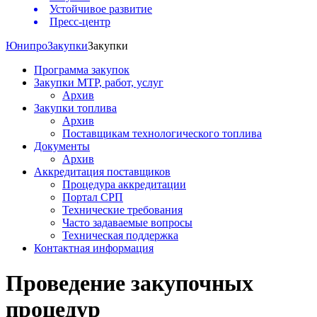
Устойчивое развитие
Пресс-центр
Юнипро
Закупки
Закупки
Программа закупок
Закупки МТР, работ, услуг
Архив
Закупки топлива
Архив
Поставщикам технологического топлива
Документы
Архив
Аккредитация поставщиков
Процедура аккредитации
Портал СРП
Технические требования
Часто задаваемые вопросы
Техническая поддержка
Контактная информация
Проведение закупочных
процедур