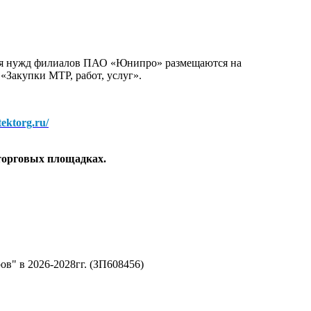
для нужд филиалов ПАО «Юнипро» размещаются на
 «Закупки МТР, работ, услуг».
/tektorg.ru/
торговых площадках.
ов" в 2026-2028гг. (ЗП608456)