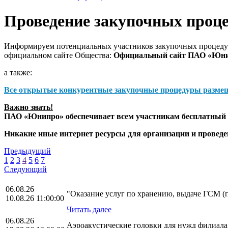
Проведение закупочных проц
Информируем потенциальных участников закупочных процедур
официальном сайте Общества:
Официальный сайт ПАО «Юн
а также:
Все открытые конкурентные закупочные процедуры разме
Важно знать!
ПАО «Юнипро» обеспечивает всем участникам бесплатный д
Никакие иные интернет ресурсы для организации и прове
Предыдущий
1
2
3
4
5
6
7
Следующий
06.08.26
"Оказание услуг по хранению, выдаче ГСМ (пи
10.08.26 11:00:00
Читать далее
06.08.26
Аэроакустические головки для нужд филиа