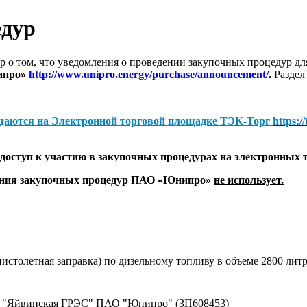
едур
 о том, что уведомления о проведении закупочных процедур 
ипро»
http://www.unipro.energy/purchase/announcement/
.
Раздел
щаются на
Электронной торговой площадке ТЭК-Торг
https:/
оступ к участию в закупочных процедурах на электронных 
дения закупочных процедур ПАО «Юнипро»
не использует.
столетная заправка) по дизельному топливу в объеме 2800 литр
ла "Яйвинская ГРЭС" ПАО "Юнипро" (ЗП608453)