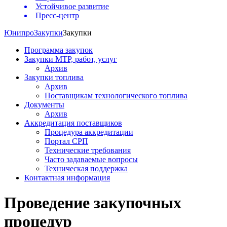
Устойчивое развитие
Пресс-центр
Юнипро
Закупки
Закупки
Программа закупок
Закупки МТР, работ, услуг
Архив
Закупки топлива
Архив
Поставщикам технологического топлива
Документы
Архив
Аккредитация поставщиков
Процедура аккредитации
Портал СРП
Технические требования
Часто задаваемые вопросы
Техническая поддержка
Контактная информация
Проведение закупочных
процедур