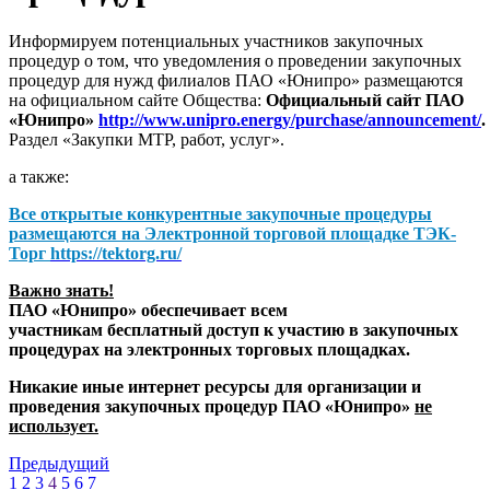
Информируем потенциальных участников закупочных
процедур о том, что уведомления о проведении закупочных
процедур для нужд филиалов ПАО «Юнипро» размещаются
на официальном сайте Общества:
Официальный сайт ПАО
«Юнипро»
http://www.unipro.energy/purchase/announcement/
.
Раздел «Закупки МТР, работ, услуг».
а также:
Все открытые конкурентные закупочные процедуры
размещаются на
Электронной торговой площадке ТЭК-
Торг
https://tektorg.ru/
Важно знать!
ПАО «Юнипро» обеспечивает всем
участникам бесплатный доступ к участию в закупочных
процедурах на электронных торговых площадках.
Никакие иные интернет ресурсы для организации и
проведения закупочных процедур ПАО «Юнипро»
не
использует.
Предыдущий
1
2
3
4
5
6
7