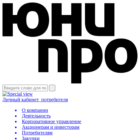
Личный кабинет
потребителя
О компании
Деятельность
Корпоративное управление
Акционерам и инвесторам
Потребителям
Закупки