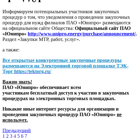
Информируем потенциальных участников закупочных
процедур о том, что уведомления о проведении закупочных
процедур для нужд филиалов ПАО «Юнипро» размещаются
на официальном сайте Общества:
Официальный сайт ПАО
«Юнипро»
http://www.unipro.energy/purchase/announcement/
.
Раздел «Закупки МТР, работ, услуг».
а также:
Все открытые конкурентные закупочные процедуры
размещаются на
Электронной торговой площадке ТЭК-
Торг
https://tektorg.ru/
Важно знать!
ПАО «Юнипро» обеспечивает всем
участникам бесплатный доступ к участию в закупочных
процедурах на электронных торговых площадках.
Никакие иные интернет ресурсы для организации и
проведения закупочных процедур ПАО «Юнипро»
не
использует.
Предыдущий
1
2
3
4
5
6
7