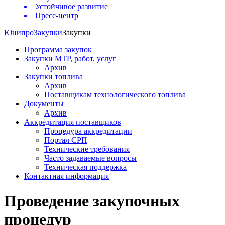
Устойчивое развитие
Пресс-центр
Юнипро
Закупки
Закупки
Программа закупок
Закупки МТР, работ, услуг
Архив
Закупки топлива
Архив
Поставщикам технологического топлива
Документы
Архив
Аккредитация поставщиков
Процедура аккредитации
Портал СРП
Технические требования
Часто задаваемые вопросы
Техническая поддержка
Контактная информация
Проведение закупочных
процедур