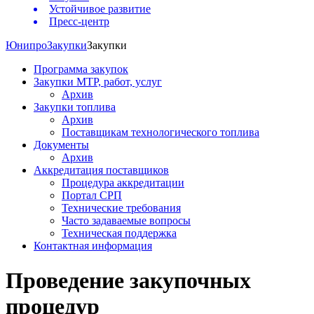
Устойчивое развитие
Пресс-центр
Юнипро
Закупки
Закупки
Программа закупок
Закупки МТР, работ, услуг
Архив
Закупки топлива
Архив
Поставщикам технологического топлива
Документы
Архив
Аккредитация поставщиков
Процедура аккредитации
Портал СРП
Технические требования
Часто задаваемые вопросы
Техническая поддержка
Контактная информация
Проведение закупочных
процедур