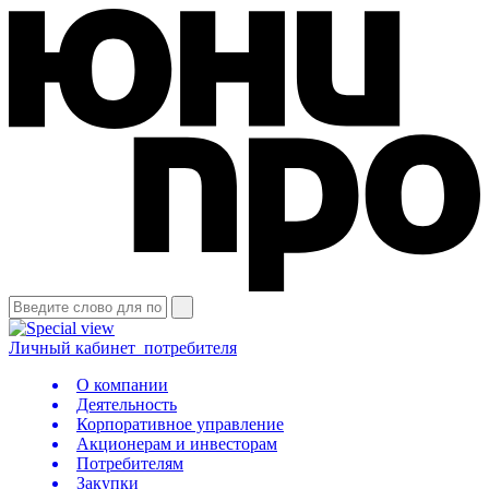
Личный кабинет
потребителя
О компании
Деятельность
Корпоративное управление
Акционерам и инвесторам
Потребителям
Закупки