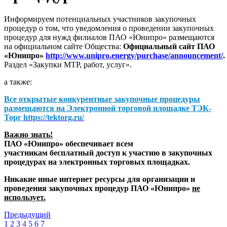
Информируем потенциальных участников закупочных
процедур о том, что уведомления о проведении закупочных
процедур для нужд филиалов ПАО «Юнипро» размещаются
на официальном сайте Общества:
Официальный сайт ПАО
«Юнипро»
http://www.unipro.energy/purchase/announcement/
.
Раздел «Закупки МТР, работ, услуг».
а также:
Все открытые конкурентные закупочные процедуры
размещаются на
Электронной торговой площадке ТЭК-
Торг
https://tektorg.ru/
Важно знать!
ПАО «Юнипро» обеспечивает всем
участникам бесплатный доступ к участию в закупочных
процедурах на электронных торговых площадках.
Никакие иные интернет ресурсы для организации и
проведения закупочных процедур ПАО «Юнипро»
не
использует.
Предыдущий
1
2
3
4
5
6
7