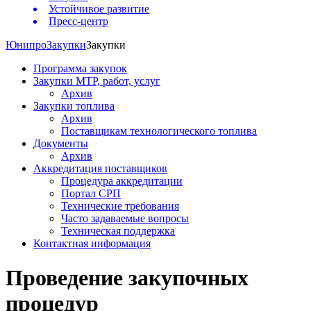
Устойчивое развитие
Пресс-центр
Юнипро
Закупки
Закупки
Программа закупок
Закупки МТР, работ, услуг
Архив
Закупки топлива
Архив
Поставщикам технологического топлива
Документы
Архив
Аккредитация поставщиков
Процедура аккредитации
Портал СРП
Технические требования
Часто задаваемые вопросы
Техническая поддержка
Контактная информация
Проведение закупочных
процедур