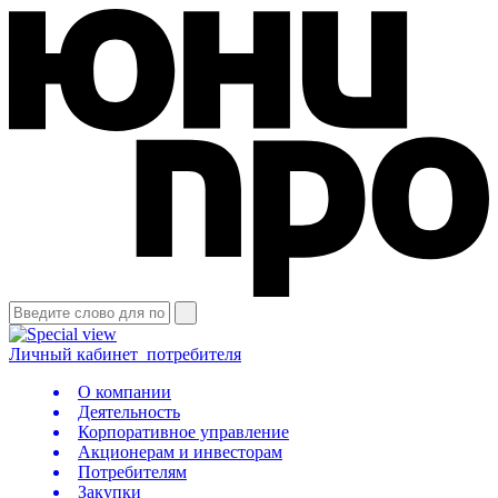
Личный кабинет
потребителя
О компании
Деятельность
Корпоративное управление
Акционерам и инвесторам
Потребителям
Закупки