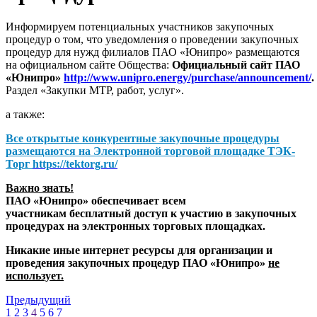
Информируем потенциальных участников закупочных
процедур о том, что уведомления о проведении закупочных
процедур для нужд филиалов ПАО «Юнипро» размещаются
на официальном сайте Общества:
Официальный сайт ПАО
«Юнипро»
http://www.unipro.energy/purchase/announcement/
.
Раздел «Закупки МТР, работ, услуг».
а также:
Все открытые конкурентные закупочные процедуры
размещаются на
Электронной торговой площадке ТЭК-
Торг
https://tektorg.ru/
Важно знать!
ПАО «Юнипро» обеспечивает всем
участникам бесплатный доступ к участию в закупочных
процедурах на электронных торговых площадках.
Никакие иные интернет ресурсы для организации и
проведения закупочных процедур ПАО «Юнипро»
не
использует.
Предыдущий
1
2
3
4
5
6
7