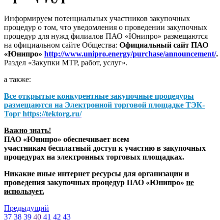
Информируем потенциальных участников закупочных
процедур о том, что уведомления о проведении закупочных
процедур для нужд филиалов ПАО «Юнипро» размещаются
на официальном сайте Общества:
Официальный сайт ПАО
«Юнипро»
http://www.unipro.energy/purchase/announcement/
.
Раздел «Закупки МТР, работ, услуг».
а также:
Все открытые конкурентные закупочные процедуры
размещаются на
Электронной торговой площадке ТЭК-
Торг
https://tektorg.ru/
Важно знать!
ПАО «Юнипро» обеспечивает всем
участникам бесплатный доступ к участию в закупочных
процедурах на электронных торговых площадках.
Никакие иные интернет ресурсы для организации и
проведения закупочных процедур ПАО «Юнипро»
не
использует.
Предыдущий
37
38
39
40
41
42
43