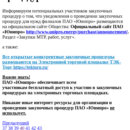
Информируем потенциальных участников закупочных
процедур о том, что уведомления о проведении закупочных
процедур для нужд филиалов ПАО «Юнипро» размещаются
на официальном сайте Общества:
Официальный сайт ПАО
«Юнипро»
http://www.unipro.energy/purchase/announcement/
.
Раздел «Закупки МТР, работ, услуг».
а также:
Все открытые конкурентные закупочные процедуры
размещаются на
Электронной торговой площадке ТЭК-
Торг
https://tektorg.ru/
Важно знать!
ПАО «Юнипро» обеспечивает всем
участникам бесплатный доступ к участию в закупочных
процедурах на электронных торговых площадках.
Никакие иные интернет ресурсы для организации и
проведения закупочных процедур ПАО «Юнипро»
не
использует.
Предыдущий
37
38
39
40
41
42
43