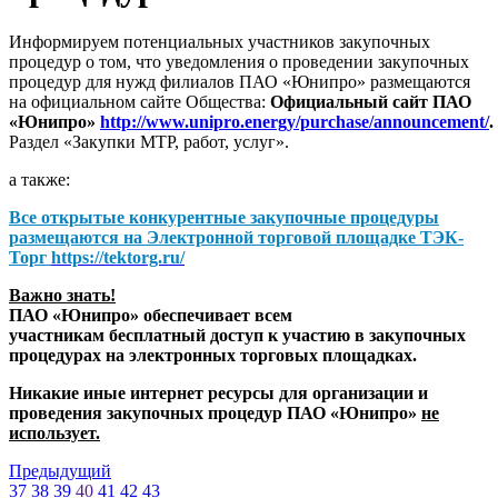
Информируем потенциальных участников закупочных
процедур о том, что уведомления о проведении закупочных
процедур для нужд филиалов ПАО «Юнипро» размещаются
на официальном сайте Общества:
Официальный сайт ПАО
«Юнипро»
http://www.unipro.energy/purchase/announcement/
.
Раздел «Закупки МТР, работ, услуг».
а также:
Все открытые конкурентные закупочные процедуры
размещаются на
Электронной торговой площадке ТЭК-
Торг
https://tektorg.ru/
Важно знать!
ПАО «Юнипро» обеспечивает всем
участникам бесплатный доступ к участию в закупочных
процедурах на электронных торговых площадках.
Никакие иные интернет ресурсы для организации и
проведения закупочных процедур ПАО «Юнипро»
не
использует.
Предыдущий
37
38
39
40
41
42
43