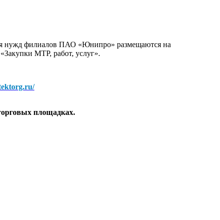
для нужд филиалов ПАО «Юнипро» размещаются на
 «Закупки МТР, работ, услуг».
/tektorg.ru/
торговых площадках.