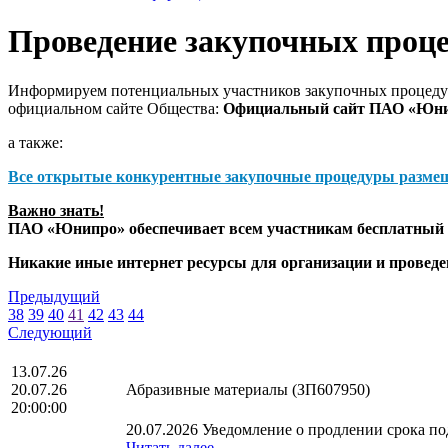
Проведение закупочных проц
Информируем потенциальных участников закупочных процедур
официальном сайте Общества:
Официальный сайт ПАО «Юн
а также:
Все открытые конкурентные закупочные процедуры разме
Важно знать!
ПАО «Юнипро» обеспечивает всем участникам бесплатный д
Никакие иные интернет ресурсы для организации и прове
Предыдущий
38
39
40
41
42
43
44
Следующий
13.07.26
20.07.26
Абразивные материалы (ЗП607950)
20:00:00
20.07.2026 Уведомление о продлении срока под
Читать далее