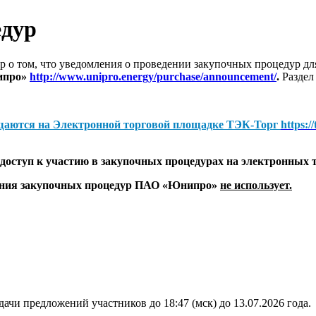
едур
 о том, что уведомления о проведении закупочных процедур 
ипро»
http://www.unipro.energy/purchase/announcement/
.
Раздел
щаются на
Электронной торговой площадке ТЭК-Торг
https:/
оступ к участию в закупочных процедурах на электронных 
дения закупочных процедур ПАО «Юнипро»
не использует.
ачи предложений участников до 18:47 (мск) до 13.07.2026 года.