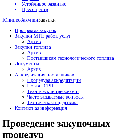
Устойчивое развитие
Пресс-центр
Юнипро
Закупки
Закупки
Программа закупок
Закупки МТР, работ, услуг
Архив
Закупки топлива
Архив
Поставщикам технологического топлива
Документы
Архив
Аккредитация поставщиков
Процедура аккредитации
Портал СРП
Технические требования
Часто задаваемые вопросы
Техническая поддержка
Контактная информация
Проведение закупочных
процедур