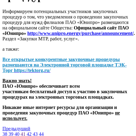
Информируем потенциальных участников закупочных
процедур о том, что уведомления о проведении закупочных
процедур для нужд филиалов ПАО «Юнипро» размещаются
на официальном сайте Общества:
Официальный сайт ПАО
«Юнипро»
http://www.unipro.energy/purchase/announcement/
.
Раздел «Закупки МТР, работ, услуг».
а также:
Все открытые конкурентные закупочные процедуры
размещаются на
Электронной торговой площадке ТЭК-
Торг
https://tektorg.ru/
Важно знать!
ПАО «Юнипро» обеспечивает всем
участникам бесплатный доступ к участию в закупочных
процедурах на электронных торговых площадках.
Никакие иные интернет ресурсы для организации и
проведения закупочных процедур ПАО «Юнипро»
не
использует.
Предыдущий
38
39
40
41
42
43
44