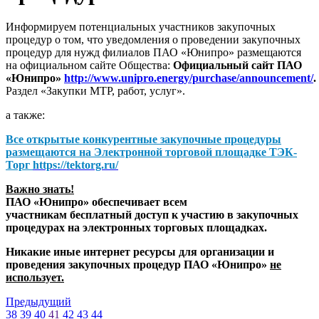
Информируем потенциальных участников закупочных
процедур о том, что уведомления о проведении закупочных
процедур для нужд филиалов ПАО «Юнипро» размещаются
на официальном сайте Общества:
Официальный сайт ПАО
«Юнипро»
http://www.unipro.energy/purchase/announcement/
.
Раздел «Закупки МТР, работ, услуг».
а также:
Все открытые конкурентные закупочные процедуры
размещаются на
Электронной торговой площадке ТЭК-
Торг
https://tektorg.ru/
Важно знать!
ПАО «Юнипро» обеспечивает всем
участникам бесплатный доступ к участию в закупочных
процедурах на электронных торговых площадках.
Никакие иные интернет ресурсы для организации и
проведения закупочных процедур ПАО «Юнипро»
не
использует.
Предыдущий
38
39
40
41
42
43
44