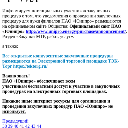
Информируем потенциальных участников закупочных
процедур о том, что уведомления о проведении закупочных
процедур для нужд филиалов ПАО «Юнипро» размещаются
на официальном сайте Общества:
Официальный сайт ПАО
«Юнипро»
http://www.unipro.energy/purchase/announcement/
.
Раздел «Закупки МТР, работ, услуг».
а также:
Все открытые конкурентные закупочные процедуры
размещаются на
Электронной торговой площадке ТЭК-
Торг
https://tektorg.ru/
Важно знать!
ПАО «Юнипро» обеспечивает всем
участникам бесплатный доступ к участию в закупочных
процедурах на электронных торговых площадках.
Никакие иные интернет ресурсы для организации и
проведения закупочных процедур ПАО «Юнипро»
не
использует.
Предыдущий
38
39
40
41
42
43
44