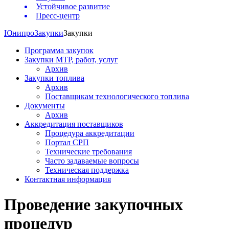
Устойчивое развитие
Пресс-центр
Юнипро
Закупки
Закупки
Программа закупок
Закупки МТР, работ, услуг
Архив
Закупки топлива
Архив
Поставщикам технологического топлива
Документы
Архив
Аккредитация поставщиков
Процедура аккредитации
Портал СРП
Технические требования
Часто задаваемые вопросы
Техническая поддержка
Контактная информация
Проведение закупочных
процедур