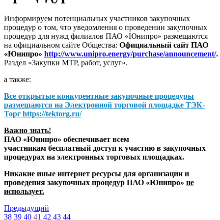
Информируем потенциальных участников закупочных
процедур о том, что уведомления о проведении закупочных
процедур для нужд филиалов ПАО «Юнипро» размещаются
на официальном сайте Общества:
Официальный сайт ПАО
«Юнипро»
http://www.unipro.energy/purchase/announcement/
.
Раздел «Закупки МТР, работ, услуг».
а также:
Все открытые конкурентные закупочные процедуры
размещаются на
Электронной торговой площадке ТЭК-
Торг
https://tektorg.ru/
Важно знать!
ПАО «Юнипро» обеспечивает всем
участникам бесплатный доступ к участию в закупочных
процедурах на электронных торговых площадках.
Никакие иные интернет ресурсы для организации и
проведения закупочных процедур ПАО «Юнипро»
не
использует.
Предыдущий
38
39
40
41
42
43
44