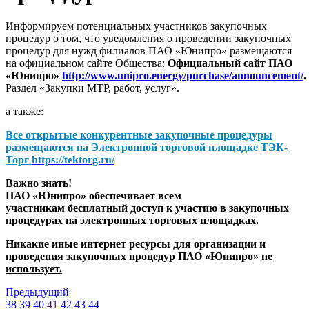
Информируем потенциальных участников закупочных
процедур о том, что уведомления о проведении закупочных
процедур для нужд филиалов ПАО «Юнипро» размещаются
на официальном сайте Общества:
Официальный сайт ПАО
«Юнипро»
http://www.unipro.energy/purchase/announcement/
.
Раздел «Закупки МТР, работ, услуг».
а также:
Все открытые конкурентные закупочные процедуры
размещаются на
Электронной торговой площадке ТЭК-
Торг
https://tektorg.ru/
Важно знать!
ПАО «Юнипро» обеспечивает всем
участникам бесплатный доступ к участию в закупочных
процедурах на электронных торговых площадках.
Никакие иные интернет ресурсы для организации и
проведения закупочных процедур ПАО «Юнипро»
не
использует.
Предыдущий
38
39
40
41
42
43
44