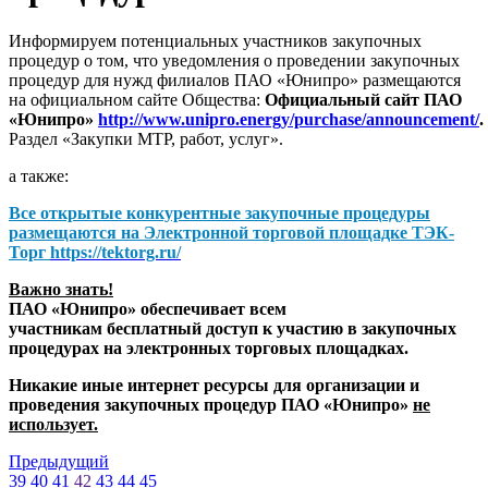
Информируем потенциальных участников закупочных
процедур о том, что уведомления о проведении закупочных
процедур для нужд филиалов ПАО «Юнипро» размещаются
на официальном сайте Общества:
Официальный сайт ПАО
«Юнипро»
http://www.unipro.energy/purchase/announcement/
.
Раздел «Закупки МТР, работ, услуг».
а также:
Все открытые конкурентные закупочные процедуры
размещаются на
Электронной торговой площадке ТЭК-
Торг
https://tektorg.ru/
Важно знать!
ПАО «Юнипро» обеспечивает всем
участникам бесплатный доступ к участию в закупочных
процедурах на электронных торговых площадках.
Никакие иные интернет ресурсы для организации и
проведения закупочных процедур ПАО «Юнипро»
не
использует.
Предыдущий
39
40
41
42
43
44
45