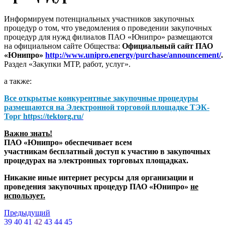
Информируем потенциальных участников закупочных
процедур о том, что уведомления о проведении закупочных
процедур для нужд филиалов ПАО «Юнипро» размещаются
на официальном сайте Общества:
Официальный сайт ПАО
«Юнипро»
http://www.unipro.energy/purchase/announcement/
.
Раздел «Закупки МТР, работ, услуг».
а также:
Все открытые конкурентные закупочные процедуры
размещаются на
Электронной торговой площадке ТЭК-
Торг
https://tektorg.ru/
Важно знать!
ПАО «Юнипро» обеспечивает всем
участникам бесплатный доступ к участию в закупочных
процедурах на электронных торговых площадках.
Никакие иные интернет ресурсы для организации и
проведения закупочных процедур ПАО «Юнипро»
не
использует.
Предыдущий
39
40
41
42
43
44
45