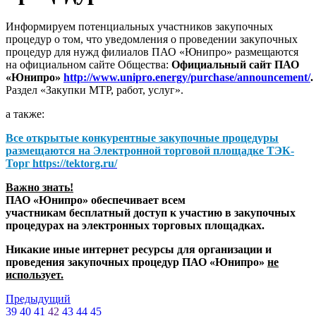
Информируем потенциальных участников закупочных
процедур о том, что уведомления о проведении закупочных
процедур для нужд филиалов ПАО «Юнипро» размещаются
на официальном сайте Общества:
Официальный сайт ПАО
«Юнипро»
http://www.unipro.energy/purchase/announcement/
.
Раздел «Закупки МТР, работ, услуг».
а также:
Все открытые конкурентные закупочные процедуры
размещаются на
Электронной торговой площадке ТЭК-
Торг
https://tektorg.ru/
Важно знать!
ПАО «Юнипро» обеспечивает всем
участникам бесплатный доступ к участию в закупочных
процедурах на электронных торговых площадках.
Никакие иные интернет ресурсы для организации и
проведения закупочных процедур ПАО «Юнипро»
не
использует.
Предыдущий
39
40
41
42
43
44
45