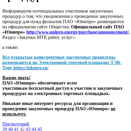
Информируем потенциальных участников закупочных
процедур о том, что уведомления о проведении закупочных
процедур для нужд филиалов ПАО «Юнипро» размещаются
на официальном сайте Общества:
Официальный сайт ПАО
«Юнипро»
http://www.unipro.energy/purchase/announcement/
.
Раздел «Закупки МТР, работ, услуг».
а также:
Все открытые конкурентные закупочные процедуры
размещаются на
Электронной торговой площадке ТЭК-
Торг
https://tektorg.ru/
Важно знать!
ПАО «Юнипро» обеспечивает всем
участникам бесплатный доступ к участию в закупочных
процедурах на электронных торговых площадках.
Никакие иные интернет ресурсы для организации и
проведения закупочных процедур ПАО «Юнипро»
не
использует.
Предыдущий
39
40
41
42
43
44
45