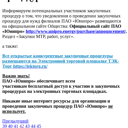
Информируем потенциальных участников закупочных
процедур о том, что уведомления о проведении закупочных
процедур для нужд филиалов ПАО «Юнипро» размещаются
на официальном сайте Общества:
Официальный сайт ПАО
«Юнипро»
http://www.unipro.energy/purchase/announcement/
.
Раздел «Закупки МТР, работ, услуг».
а также:
Все открытые конкурентные закупочные процедуры
размещаются на
Электронной торговой площадке ТЭК-
Торг
https://tektorg.ru/
Важно знать!
ПАО «Юнипро» обеспечивает всем
участникам бесплатный доступ к участию в закупочных
процедурах на электронных торговых площадках.
Никакие иные интернет ресурсы для организации и
проведения закупочных процедур ПАО «Юнипро»
не
использует.
Предыдущий
39
40
41
42
43
44
45