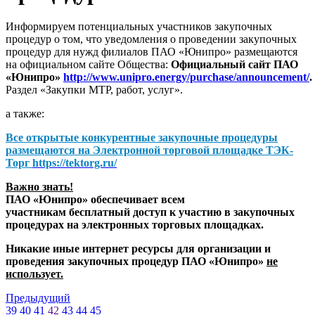
Информируем потенциальных участников закупочных
процедур о том, что уведомления о проведении закупочных
процедур для нужд филиалов ПАО «Юнипро» размещаются
на официальном сайте Общества:
Официальный сайт ПАО
«Юнипро»
http://www.unipro.energy/purchase/announcement/
.
Раздел «Закупки МТР, работ, услуг».
а также:
Все открытые конкурентные закупочные процедуры
размещаются на
Электронной торговой площадке ТЭК-
Торг
https://tektorg.ru/
Важно знать!
ПАО «Юнипро» обеспечивает всем
участникам бесплатный доступ к участию в закупочных
процедурах на электронных торговых площадках.
Никакие иные интернет ресурсы для организации и
проведения закупочных процедур ПАО «Юнипро»
не
использует.
Предыдущий
39
40
41
42
43
44
45