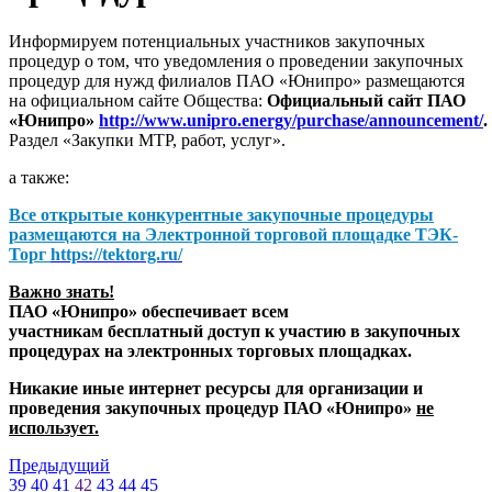
Информируем потенциальных участников закупочных
процедур о том, что уведомления о проведении закупочных
процедур для нужд филиалов ПАО «Юнипро» размещаются
на официальном сайте Общества:
Официальный сайт ПАО
«Юнипро»
http://www.unipro.energy/purchase/announcement/
.
Раздел «Закупки МТР, работ, услуг».
а также:
Все открытые конкурентные закупочные процедуры
размещаются на
Электронной торговой площадке ТЭК-
Торг
https://tektorg.ru/
Важно знать!
ПАО «Юнипро» обеспечивает всем
участникам бесплатный доступ к участию в закупочных
процедурах на электронных торговых площадках.
Никакие иные интернет ресурсы для организации и
проведения закупочных процедур ПАО «Юнипро»
не
использует.
Предыдущий
39
40
41
42
43
44
45