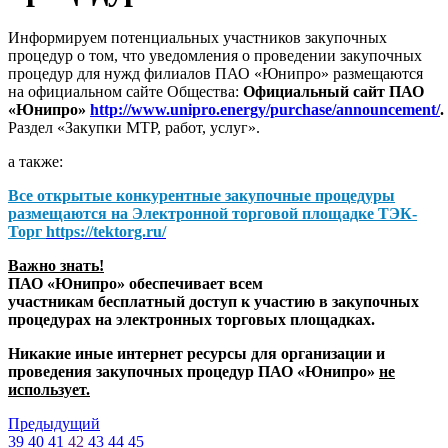
Информируем потенциальных участников закупочных
процедур о том, что уведомления о проведении закупочных
процедур для нужд филиалов ПАО «Юнипро» размещаются
на официальном сайте Общества:
Официальный сайт ПАО
«Юнипро»
http://www.unipro.energy/purchase/announcement/
.
Раздел «Закупки МТР, работ, услуг».
а также:
Все открытые конкурентные закупочные процедуры
размещаются на
Электронной торговой площадке ТЭК-
Торг
https://tektorg.ru/
Важно знать!
ПАО «Юнипро» обеспечивает всем
участникам бесплатный доступ к участию в закупочных
процедурах на электронных торговых площадках.
Никакие иные интернет ресурсы для организации и
проведения закупочных процедур ПАО «Юнипро»
не
использует.
Предыдущий
39
40
41
42
43
44
45