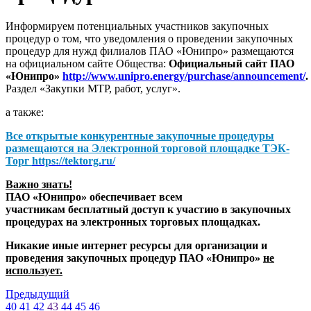
Информируем потенциальных участников закупочных
процедур о том, что уведомления о проведении закупочных
процедур для нужд филиалов ПАО «Юнипро» размещаются
на официальном сайте Общества:
Официальный сайт ПАО
«Юнипро»
http://www.unipro.energy/purchase/announcement/
.
Раздел «Закупки МТР, работ, услуг».
а также:
Все открытые конкурентные закупочные процедуры
размещаются на
Электронной торговой площадке ТЭК-
Торг
https://tektorg.ru/
Важно знать!
ПАО «Юнипро» обеспечивает всем
участникам бесплатный доступ к участию в закупочных
процедурах на электронных торговых площадках.
Никакие иные интернет ресурсы для организации и
проведения закупочных процедур ПАО «Юнипро»
не
использует.
Предыдущий
40
41
42
43
44
45
46