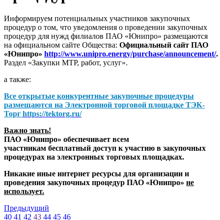
Информируем потенциальных участников закупочных
процедур о том, что уведомления о проведении закупочных
процедур для нужд филиалов ПАО «Юнипро» размещаются
на официальном сайте Общества:
Официальный сайт ПАО
«Юнипро»
http://www.unipro.energy/purchase/announcement/
.
Раздел «Закупки МТР, работ, услуг».
а также:
Все открытые конкурентные закупочные процедуры
размещаются на
Электронной торговой площадке ТЭК-
Торг
https://tektorg.ru/
Важно знать!
ПАО «Юнипро» обеспечивает всем
участникам бесплатный доступ к участию в закупочных
процедурах на электронных торговых площадках.
Никакие иные интернет ресурсы для организации и
проведения закупочных процедур ПАО «Юнипро»
не
использует.
Предыдущий
40
41
42
43
44
45
46