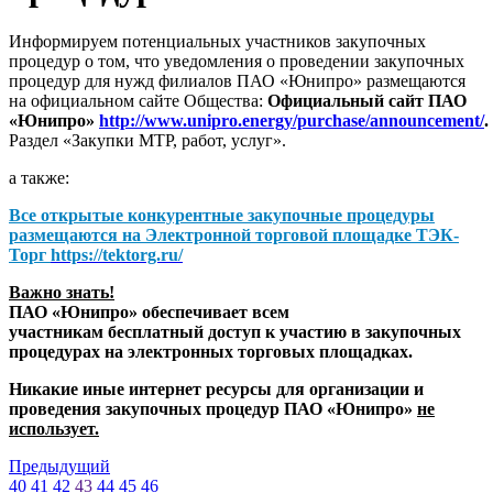
Информируем потенциальных участников закупочных
процедур о том, что уведомления о проведении закупочных
процедур для нужд филиалов ПАО «Юнипро» размещаются
на официальном сайте Общества:
Официальный сайт ПАО
«Юнипро»
http://www.unipro.energy/purchase/announcement/
.
Раздел «Закупки МТР, работ, услуг».
а также:
Все открытые конкурентные закупочные процедуры
размещаются на
Электронной торговой площадке ТЭК-
Торг
https://tektorg.ru/
Важно знать!
ПАО «Юнипро» обеспечивает всем
участникам бесплатный доступ к участию в закупочных
процедурах на электронных торговых площадках.
Никакие иные интернет ресурсы для организации и
проведения закупочных процедур ПАО «Юнипро»
не
использует.
Предыдущий
40
41
42
43
44
45
46