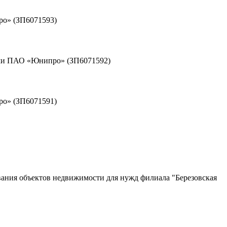
ро» (ЗП6071593)
иями ПАО «Юнипро» (ЗП6071592)
ро» (ЗП6071591)
вания объектов недвижимости для нужд филиала "Березовская