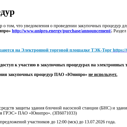
едур
 о том, что уведомления о проведении закупочных процедур 
ипро»
http://www.unipro.energy/purchase/announcement/
.
Раздел
щаются на
Электронной торговой площадке ТЭК-Торг
https:/
оступ к участию в закупочных процедурах на электронных 
дения закупочных процедур ПАО «Юнипро»
не использует.
редств защиты здания блочной насосной станции (БНС) и здани
ая ГРЭС» ПАО «Юнипро». (ЗП6071033)
предложений участников до 12:00 (мск) до 13.07.2026 года.