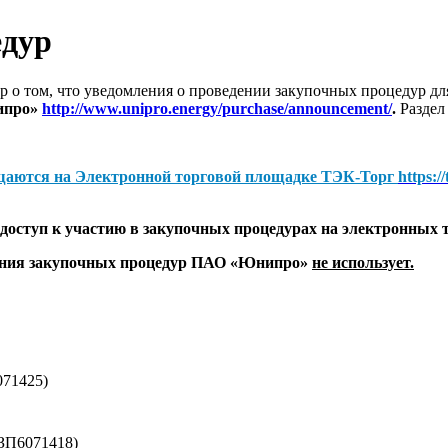
едур
 о том, что уведомления о проведении закупочных процедур 
ипро»
http://www.unipro.energy/purchase/announcement/
.
Раздел
щаются на
Электронной торговой площадке ТЭК-Торг
https:/
оступ к участию в закупочных процедурах на электронных 
дения закупочных процедур ПАО «Юнипро»
не использует.
071425)
(ЗП6071418)