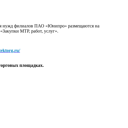
для нужд филиалов ПАО «Юнипро» размещаются на
 «Закупки МТР, работ, услуг».
/tektorg.ru/
торговых площадках.