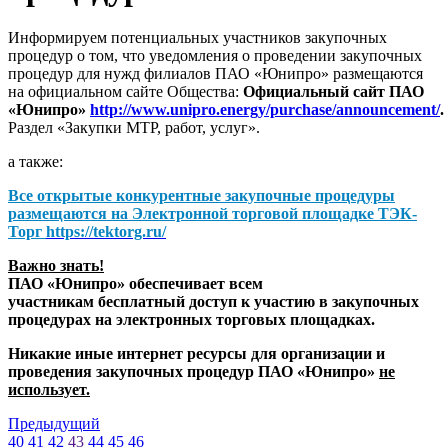
Информируем потенциальных участников закупочных
процедур о том, что уведомления о проведении закупочных
процедур для нужд филиалов ПАО «Юнипро» размещаются
на официальном сайте Общества:
Официальный сайт ПАО
«Юнипро»
http://www.unipro.energy/purchase/announcement/
.
Раздел «Закупки МТР, работ, услуг».
а также:
Все открытые конкурентные закупочные процедуры
размещаются на
Электронной торговой площадке ТЭК-
Торг
https://tektorg.ru/
Важно знать!
ПАО «Юнипро» обеспечивает всем
участникам бесплатный доступ к участию в закупочных
процедурах на электронных торговых площадках.
Никакие иные интернет ресурсы для организации и
проведения закупочных процедур ПАО «Юнипро»
не
использует.
Предыдущий
40
41
42
43
44
45
46